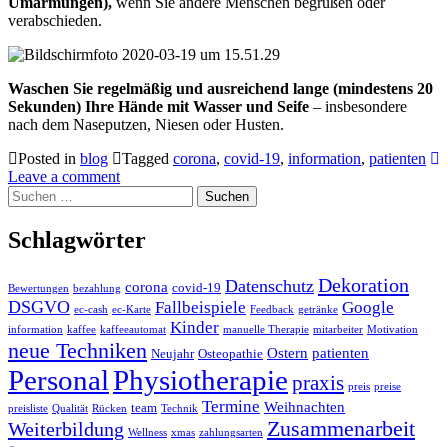
Umarmungen),
wenn Sie andere Menschen begrüßen oder
verabschieden.
Waschen Sie regelmäßig und ausreichend lange (mindestens 20
Sekunden) Ihre Hände mit Wasser und Seife
– insbesondere
nach dem Naseputzen, Niesen oder Husten.
Posted in
blog
Tagged
corona
,
covid-19
,
information
,
patienten
Leave a comment
Suchen
nach:
Schlagwörter
Dekoration
Datenschutz
corona
covid-19
Bewertungen
bezahlung
DSGVO
Fallbeispiele
Google
ec-cash
ec-Karte
Feedback
getränke
Kinder
information
kaffee
kaffeeautomat
manuelle Therapie
mitarbeiter
Motivation
neue Techniken
Ostern
patienten
Neujahr
Osteopathie
Personal
Physiotherapie
praxis
preis
preise
Termine
Weihnachten
team
preisliste
Qualität
Rücken
Technik
Zusammenarbeit
Weiterbildung
Wellness
xmas
zahlungsarten