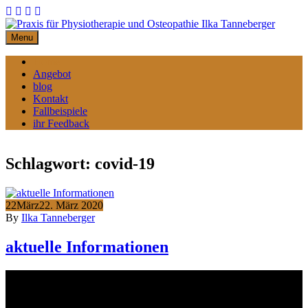
Skip
to
content
Menu
Home
Angebot
blog
Kontakt
Fallbeispiele
ihr Feedback
Schlagwort:
covid-19
22
März
22. März 2020
By
Ilka Tanneberger
aktuelle Informationen