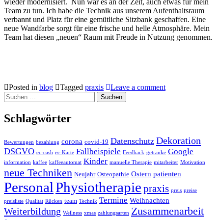
wieder modernisiert. Nun war es an der Zeit, auch etwas für mein
Team zu tun. Ich habe die Technik aus unserem Aufenthaltsraum
verbannt und Platz für eine gemütliche Sitzbank geschaffen. Eine
neue Wandfarbe sorgt für eine frische und helle Atmosphäre. Mein
Team hat diesen „neuen“ Raum mit Freude in Nutzung genommen.
Posted in
blog
Tagged
praxis
Leave a comment
Suchen
nach:
Schlagwörter
Dekoration
Datenschutz
corona
covid-19
Bewertungen
bezahlung
DSGVO
Fallbeispiele
Google
ec-cash
ec-Karte
Feedback
getränke
Kinder
information
kaffee
kaffeeautomat
manuelle Therapie
mitarbeiter
Motivation
neue Techniken
Ostern
patienten
Neujahr
Osteopathie
Personal
Physiotherapie
praxis
preis
preise
Termine
Weihnachten
team
preisliste
Qualität
Rücken
Technik
Zusammenarbeit
Weiterbildung
Wellness
xmas
zahlungsarten