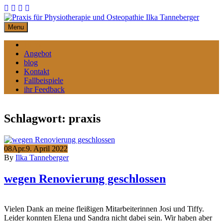
Skip
to
content
Menu
Home
Angebot
blog
Kontakt
Fallbeispiele
ihr Feedback
Schlagwort:
praxis
08
Apr.
9. April 2022
By
Ilka Tanneberger
wegen Renovierung geschlossen
Vielen Dank an meine fleißigen Mitarbeiterinnen Josi und Tiffy.
Leider konnten Elena und Sandra nicht dabei sein. Wir haben aber