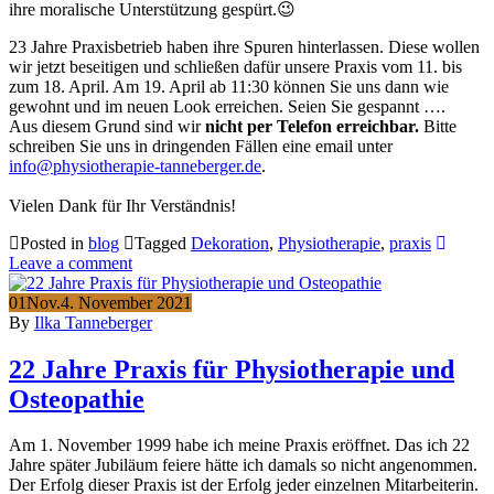
ihre moralische Unterstützung gespürt.😉
23 Jahre Praxisbetrieb haben ihre Spuren hinterlassen. Diese wollen
wir jetzt beseitigen und schließen dafür unsere Praxis vom 11. bis
zum 18. April. Am 19. April ab 11:30 können Sie uns dann wie
gewohnt und im neuen Look erreichen. Seien Sie gespannt ….
Aus diesem Grund sind wir
nicht per Telefon erreichbar.
Bitte
schreiben Sie uns in dringenden Fällen eine email unter
info@physiotherapie-tanneberger.de
.
Vielen Dank für Ihr Verständnis!
Posted in
blog
Tagged
Dekoration
,
Physiotherapie
,
praxis
Leave a comment
01
Nov.
4. November 2021
By
Ilka Tanneberger
22 Jahre Praxis für Physiotherapie und
Osteopathie
Am 1. November 1999 habe ich meine Praxis eröffnet. Das ich 22
Jahre später Jubiläum feiere hätte ich damals so nicht angenommen.
Der Erfolg dieser Praxis ist der Erfolg jeder einzelnen Mitarbeiterin.