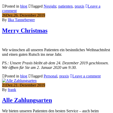
Posted in
blog
Tagged
Neujahr
,
patienten
,
praxis
Leave a
comment
26
Dez.
26. Dezember 2019
By
Ilka Tanneberger
Merry Christmas
Wir wünschen all unseren Patienten ein besinnliches Weihnachtsfest
und einen guten Rutsch ins neue Jahr.
PS.: Unsere Praxis bleibt ab dem 24. Dezember 2019 geschlossen.
Wir öffnen für Sie am 2. Januar 2020 um 9:30.
Posted in
blog
Tagged
Personal
,
praxis
Leave a comment
21
Dez.
21. Dezember 2019
By
frank
Alle Zahlungsarten
Wir bieten unseren Patienten den besten Service – auch beim