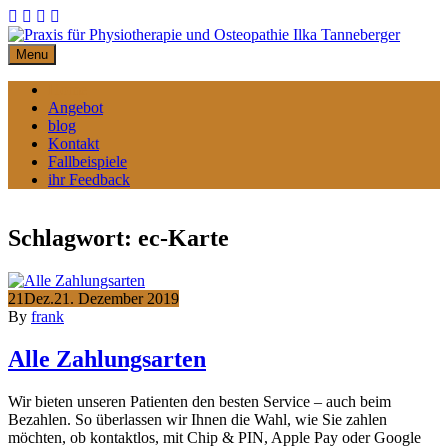
Skip
to
content
Menu
Home
Angebot
blog
Kontakt
Fallbeispiele
ihr Feedback
Schlagwort:
ec-Karte
21
Dez.
21. Dezember 2019
By
frank
Alle Zahlungsarten
Wir bieten unseren Patienten den besten Service – auch beim
Bezahlen. So überlassen wir Ihnen die Wahl, wie Sie zahlen
möchten, ob kontaktlos, mit Chip & PIN, Apple Pay oder Google