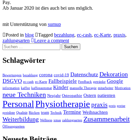
Pay.
Ab Januar 2020 ist dies auch bei uns möglich.
mit Unterstützung von
sumup
Posted in
blog
Tagged
bezahlung
,
ec-cash
,
ec-Karte
,
praxis
,
zahlungsarten
Leave a comment
Suchen
nach:
Schlagwörter
Dekoration
Datenschutz
corona
covid-19
Bewertungen
bezahlung
DSGVO
Fallbeispiele
Google
ec-cash
ec-Karte
Feedback
getränke
Kinder
information
kaffee
kaffeeautomat
manuelle Therapie
mitarbeiter
Motivation
neue Techniken
Ostern
patienten
Neujahr
Osteopathie
Personal
Physiotherapie
praxis
preis
preise
Termine
Weihnachten
team
preisliste
Qualität
Rücken
Technik
Zusammenarbeit
Weiterbildung
Wellness
xmas
zahlungsarten
Öffnungszeiten
Neueste Beiträge