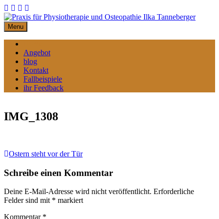
Skip
to
content
Menu
Home
Angebot
blog
Kontakt
Fallbeispiele
ihr Feedback
IMG_1308
Beitragsnavigation
Ostern steht vor der Tür
Schreibe einen Kommentar
Deine E-Mail-Adresse wird nicht veröffentlicht.
Erforderliche
Felder sind mit
*
markiert
Kommentar
*