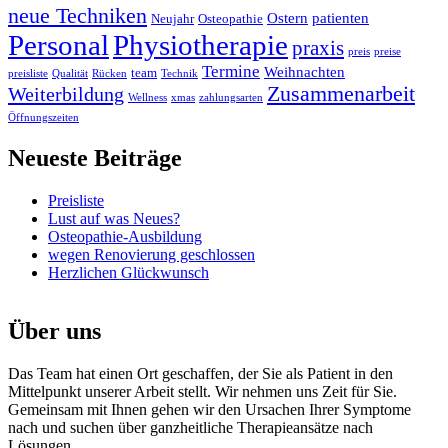
neue Techniken
Ostern
patienten
Neujahr
Osteopathie
Personal
Physiotherapie
praxis
preis
preise
Termine
Weihnachten
team
preisliste
Qualität
Rücken
Technik
Zusammenarbeit
Weiterbildung
Wellness
xmas
zahlungsarten
Öffnungszeiten
Neueste Beiträge
Preisliste
Lust auf was Neues?
Osteopathie-Ausbildung
wegen Renovierung geschlossen
Herzlichen Glückwunsch
Über uns
Das Team hat einen Ort geschaffen, der Sie als Patient in den
Mittelpunkt unserer Arbeit stellt. Wir nehmen uns Zeit für Sie.
Gemeinsam mit Ihnen gehen wir den Ursachen Ihrer Symptome
nach und suchen über ganzheitliche Therapieansätze nach
Lösungen.