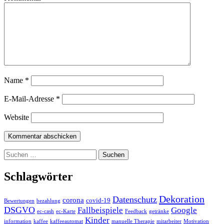
Name
*
E-Mail-Adresse
*
Website
Suchen
nach:
Schlagwörter
Dekoration
Datenschutz
corona
covid-19
Bewertungen
bezahlung
DSGVO
Fallbeispiele
Google
ec-cash
ec-Karte
Feedback
getränke
Kinder
information
kaffee
kaffeeautomat
manuelle Therapie
mitarbeiter
Motivation