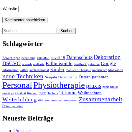
Website
Suchen
nach:
Schlagwörter
Dekoration
Datenschutz
corona
covid-19
Bewertungen
bezahlung
DSGVO
Fallbeispiele
Google
ec-cash
ec-Karte
Feedback
getränke
Kinder
information
kaffee
kaffeeautomat
manuelle Therapie
mitarbeiter
Motivation
neue Techniken
Ostern
patienten
Neujahr
Osteopathie
Personal
Physiotherapie
praxis
preis
preise
Termine
Weihnachten
team
preisliste
Qualität
Rücken
Technik
Zusammenarbeit
Weiterbildung
Wellness
xmas
zahlungsarten
Öffnungszeiten
Neueste Beiträge
Preisliste