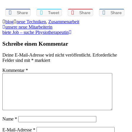
Share
Tweet
Share
Share
blog
neue Techniken
,
Zusammenarbeit
Beitragsnavigation
unsere neue Mitarbeiterin
biete Job – suche Physiotherapeutin
Schreibe einen Kommentar
Deine E-Mail-Adresse wird nicht veröffentlicht.
Erforderliche
Felder sind mit
*
markiert
Kommentar
*
Name
*
E-Mail-Adresse
*