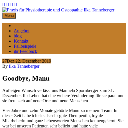
Skip
to
content
Menu
Home
Angebot
blog
Kontakt
Fallbeispiele
ihr Feedback
27
Dez.
22. Dezember 2019
By
Ilka Tanneberger
Goodbye, Manu
Auf eigen Wunsch verlässt uns Manuela Spornberger zum 31.
Dezember. Ihr Leben hat eine weitere Veränderung für sie parat und
sie freut sich auf neue Orte und neue Menschen.
Vier Jahre und zehn Monate gehörte Manu zu meinem Team. In
dieser Zeit habe ich sie als sehr gute Therapeutin, loyale
Mitarbeiterin und ganz liebenswerten Menschen kennengelernt. Sie
war bei unseren Patienten sehr beliebt und hatte viele