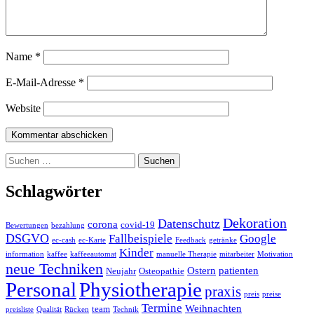
Name
*
E-Mail-Adresse
*
Website
Suchen
nach:
Schlagwörter
Dekoration
Datenschutz
corona
covid-19
Bewertungen
bezahlung
DSGVO
Fallbeispiele
Google
ec-cash
ec-Karte
Feedback
getränke
Kinder
information
kaffee
kaffeeautomat
manuelle Therapie
mitarbeiter
Motivation
neue Techniken
Ostern
patienten
Neujahr
Osteopathie
Personal
Physiotherapie
praxis
preis
preise
Termine
Weihnachten
team
preisliste
Qualität
Rücken
Technik