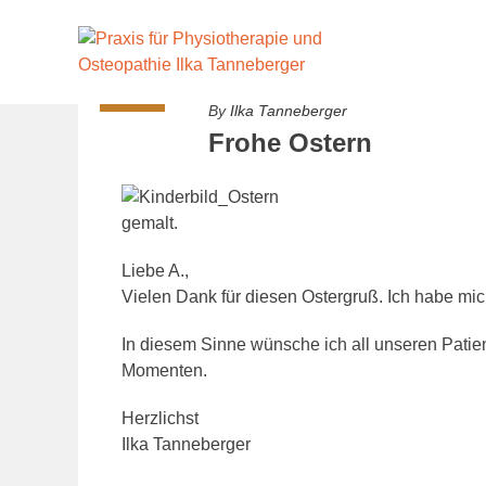
Skip
to
26
content
MÄRZ
By
Ilka Tanneberger
Frohe Ostern
gemalt.
Liebe A.,
Vielen Dank für diesen Ostergruß. Ich habe mic
In diesem Sinne wünsche ich all unseren Patien
Momenten.
Herzlichst
Ilka Tanneberger