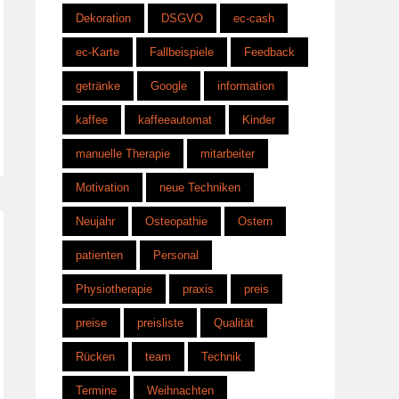
Dekoration
DSGVO
ec-cash
ec-Karte
Fallbeispiele
Feedback
getränke
Google
information
kaffee
kaffeeautomat
Kinder
manuelle Therapie
mitarbeiter
Motivation
neue Techniken
Neujahr
Osteopathie
Ostern
patienten
Personal
Physiotherapie
praxis
preis
preise
preisliste
Qualität
Rücken
team
Technik
Termine
Weihnachten